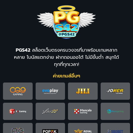
PGS42
สล็อตเว็บตรงครบวงจรที่มาพร้อมเกมหลาก
หลาย โบนัสแตกง่าย ฝากถอนออโต้ ไม่มีขั้นต่ำ สนุกได้
ทุกที่ทุกเวลา!
ค่ายเกมส์อื่นๆ