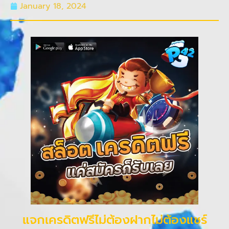
January 18, 2024
แจกเครดิตฟรีไม่ต้องฝากไม่ต้องแชร์